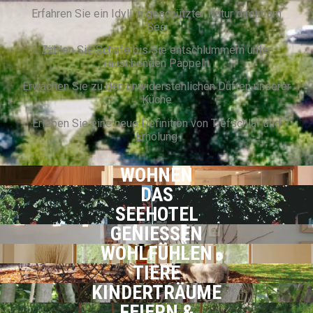
Erfahren Sie ein Idyll in geschützter Natur direkt am
See
Zählen Sie Schafe bis Sie entschlummern unter
rauschenden Pappeln
Erwachen Sie zu den unwiderstehlichen Düften unserer
Küche
Erleben Sie eine neue Definition von Tiefschlaf und
Erholung
WOHNEN
DAS
SEEHOTEL
GENIESSEN
WOHLFÜHLEN
TIERE
KINDERTRÄUME
FEIERN &