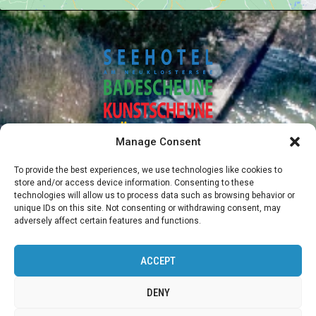
Manage Consent
To provide the best experiences, we use technologies like cookies to
store and/or access device information. Consenting to these
technologies will allow us to process data such as browsing behavior or
unique IDs on this site. Not consenting or withdrawing consent, may
+49384224570
adversely affect certain features and functions.
seehotel@nalbach-architekten.de
ACCEPT
SEEHOTEL AM NEUKLOSTERSEE
Seestr. 1 23992 Nakenstorf
DENY